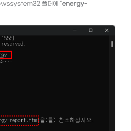
wssystem32 폴더에 “
energy-