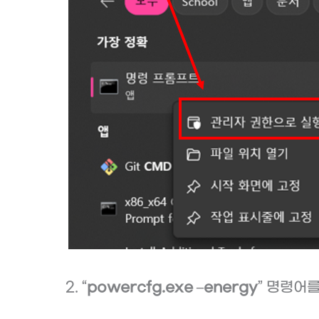
2. “
powercfg.exe –energy
” 명령어를