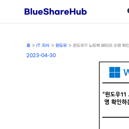
콘
텐
츠
로
건
너
홈
IT 지식
윈도우
윈도우11 노트북 배터리 수명 확
뛰
기
2023-04-30