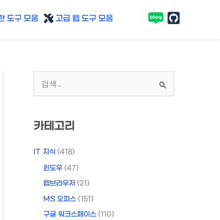
 도구 모음
고급 웹 도구 모음
검
색
대
카테고리
상
IT 지식
(418)
윈도우
(47)
웹브라우저
(21)
MS 오피스
(151)
구글 워크스페이스
(110)