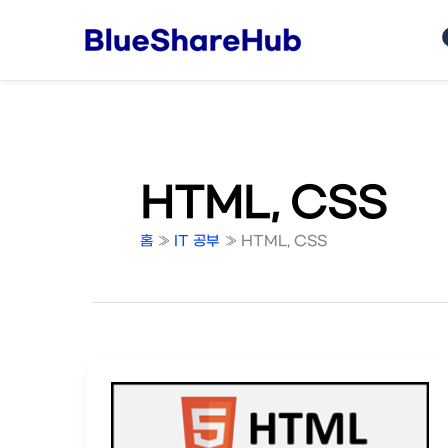
콘
텐
츠
로
건
너
뛰
기
HTML, CSS
홈
IT 공부
HTML, CSS