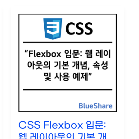
검
색
엔
진
최
적
화
를
위
한
필
수
속
성
정
리
CSS Flexbox 입문:
웹 레이아웃의 기본 개