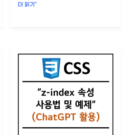
CSS
더 읽기"
Flexbox
입
문:
웹
레
이
아
웃
의
기
본
개
념,
속
성
및
사