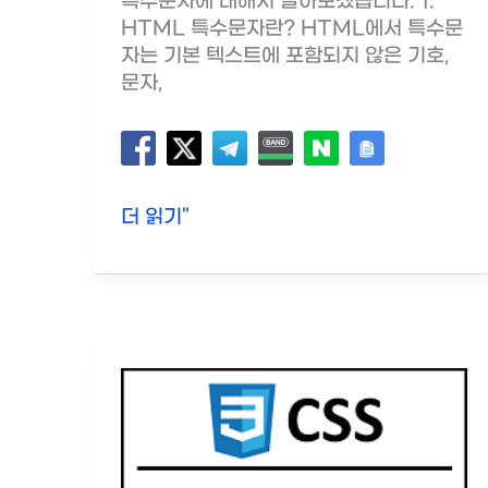
특수문자에 대해서 알아보겠습니다. 1.
HTML 특수문자란? HTML에서 특수문
자는 기본 텍스트에 포함되지 않은 기호,
문자,
HTML
더 읽기"
주
요
특
수
문
자
정
리
및