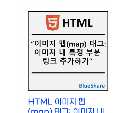
웹
페
이
지
에
외
부
콘
텐
츠
임
베
딩
하
기
HTML 이미지 맵
(map) 태그: 이미지 내