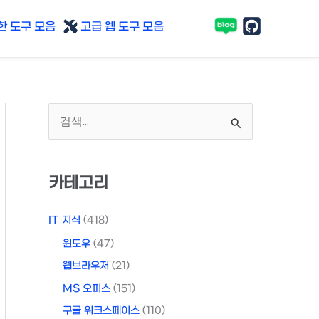
 도구 모음
고급 웹 도구 모음
검
색
대
카테고리
상
IT 지식
(418)
윈도우
(47)
웹브라우저
(21)
MS 오피스
(151)
구글 워크스페이스
(110)