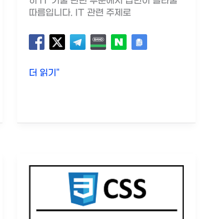
히 IT 기술 관련 부분에서 답변이 놀라울
따름입니다. IT 관련 주제로
CSS
더 읽기"
z-
index
속
성
사
용
법
및
예
제
(ChatGPT