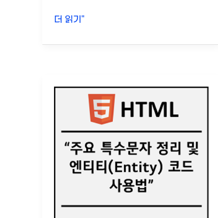
HTML
더 읽기"
이
미
지
맵
(map)
태
그:
이
미
지
내
특
정
부
분
링