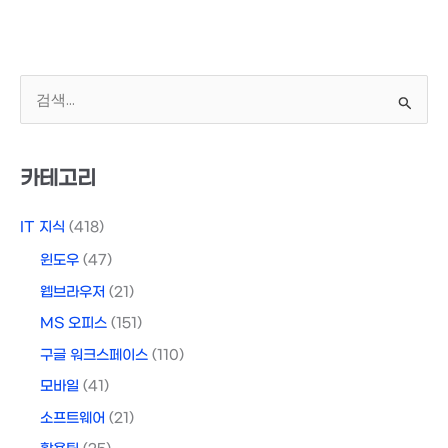
티
스
토
리
검
로
색
그
대
인
오
상
카테고리
류
(접
IT 지식
(418)
속)
윈도우
(47)
해
결
웹브라우저
(21)
방
MS 오피스
(151)
법
구글 워크스페이스
(110)
모바일
(41)
소프트웨어
(21)