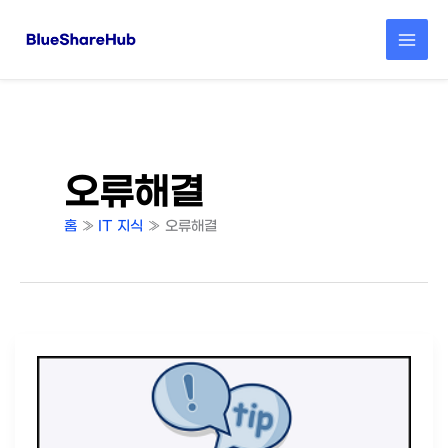
콘
텐
츠
로
건
너
뛰
기
오류해결
홈
IT 지식
오류해결