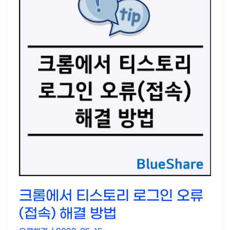
창
만
뜨
고
바
로
닫
히
는
현
상
해
결
방
법
크롬에서 티스토리 로그인 오류
(접속) 해결 방법