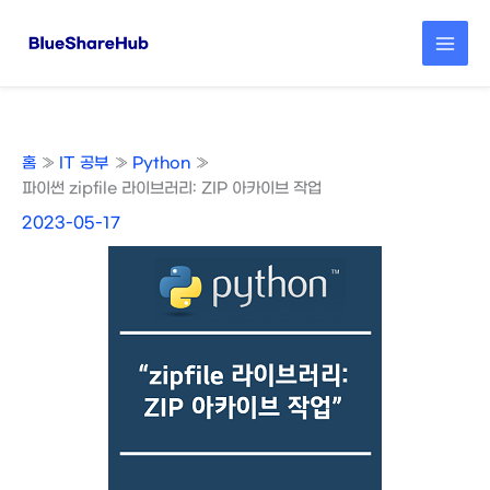
콘
텐
츠
로
건
너
뛰
홈
IT 공부
Python
기
파이썬 zipfile 라이브러리: ZIP 아카이브 작업
2023-05-17