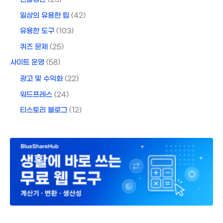
일상의 유용한 팁
(42)
유용한 도구
(103)
퀴즈 문제
(25)
사이트 운영
(58)
광고 및 수익화
(22)
워드프레스
(24)
티스토리 블로그
(12)