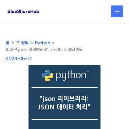
콘
텐
츠
로
건
너
뛰
홈
IT 공부
Python
기
파이썬 json 라이브러리: JSON 데이터 처리
2023-05-17