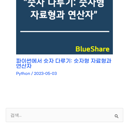
파이썬에서 숫자 다루기: 숫자형 자료형과
연산자
Python
/
2023-05-03
검
색
대