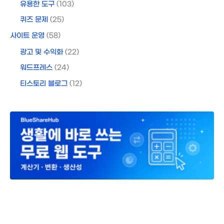
유용한 도구
(103)
퀴즈 문제
(25)
사이트 운영
(58)
광고 및 수익화
(22)
워드프레스
(24)
티스토리 블로그
(12)