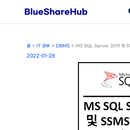
콘
텐
츠
로
건
너
홈
IT 공부
DBMS
MS SQL Server 2019 및 
뛰
기
2022-01-28