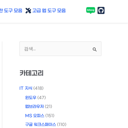
 도구 모음
고급 웹 도구 모음
검
색
대
카테고리
상
IT 지식
(418)
윈도우
(47)
웹브라우저
(21)
MS 오피스
(151)
구글 워크스페이스
(110)