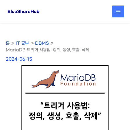
콘
텐
츠
로
건
너
뛰
홈
IT 공부
DBMS
기
MariaDB 트리거 사용법: 정의, 생성, 호출, 삭제
2024-06-15