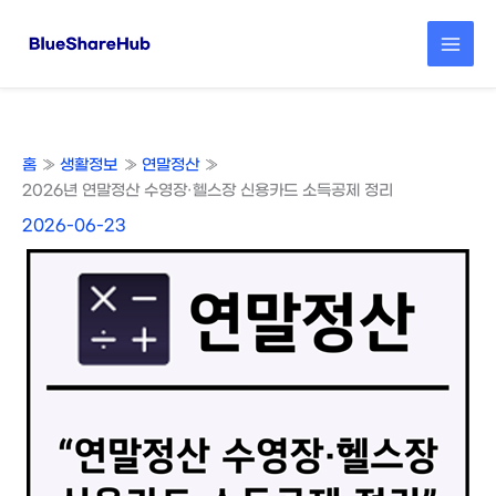
콘
텐
츠
로
건
너
뛰
홈
생활정보
연말정산
기
2026년 연말정산 수영장·헬스장 신용카드 소득공제 정리
2026-06-23