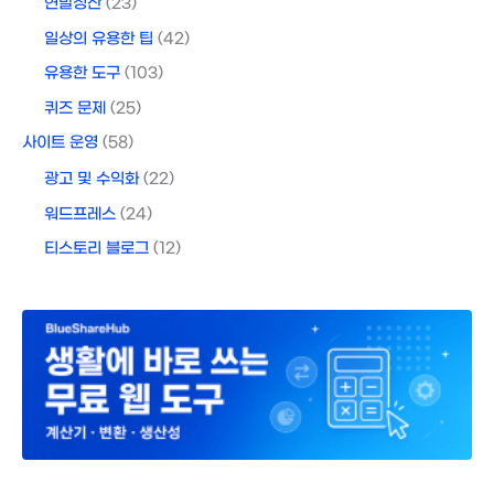
연말정산
(23)
일상의 유용한 팁
(42)
유용한 도구
(103)
퀴즈 문제
(25)
사이트 운영
(58)
광고 및 수익화
(22)
워드프레스
(24)
티스토리 블로그
(12)