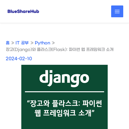
콘
텐
츠
로
건
너
뛰
홈
IT 공부
Python
기
장고(Django)와 플라스크(Flask): 파이썬 웹 프레임워크 소개
2024-02-10