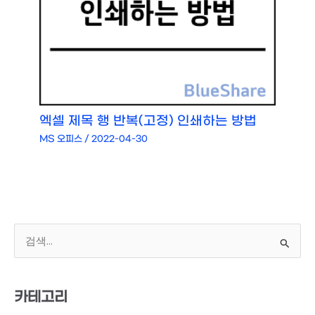
엑셀 제목 행 반복(고정) 인쇄하는 방법
MS 오피스
/
2022-04-30
검
색
대
상
카테고리