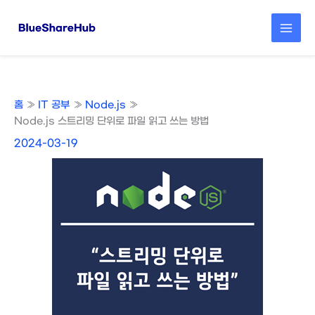
콘
텐
츠
로
건
너
뛰
홈
IT 공부
Node.js
기
Node.js 스트리밍 단위로 파일 읽고 쓰는 방법
2024-03-19