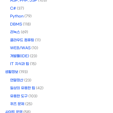
ASP, PHP, JSP
(103)
C#
(37)
Python
(79)
DBMS
(118)
리눅스
(69)
클라우드 컴퓨팅
(11)
WEB/WAS
(10)
개발툴(IDE)
(23)
IT 지식과 팁
(15)
생활정보
(193)
연말정산
(23)
일상의 유용한 팁
(42)
유용한 도구
(103)
퀴즈 문제
(25)
사이트 운영
(58)