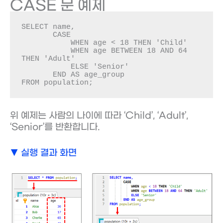
CASE 문 예제
SELECT name, 

       CASE 

           WHEN age < 18 THEN 'Child'

           WHEN age BETWEEN 18 AND 64 
THEN 'Adult'

           ELSE 'Senior'

       END AS age_group

FROM population;
위 예제는 사람의 나이에 따라 ‘Child’, ‘Adult’,
‘Senior’를 반환합니다.
▼ 실행 결과 화면