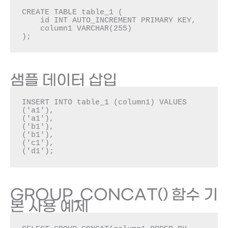
CREATE TABLE table_1 (

    id INT AUTO_INCREMENT PRIMARY KEY,

    column1 VARCHAR(255)

);
샘플 데이터 삽입
INSERT INTO table_1 (column1) VALUES

('a1'),

('a1'),

('b1'),

('b1'),

('c1'),

('d1');
GROUP_CONCAT() 함수 기
본 사용 예제