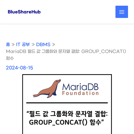
콘
텐
츠
로
건
너
뛰
홈
IT 공부
DBMS
기
MariaDB 필드 값 그룹화와 문자열 결합: GROUP_CONCAT()
함수
2024-08-15