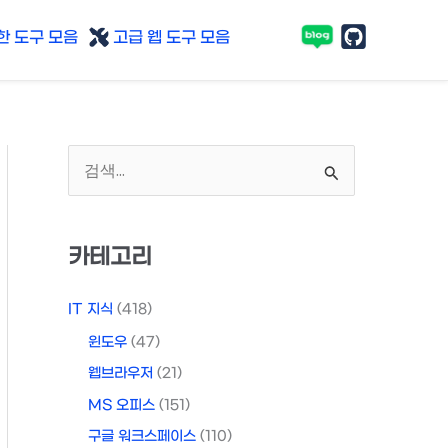
 도구 모음
고급 웹 도구 모음
검
색
대
카테고리
상
IT 지식
(418)
윈도우
(47)
웹브라우저
(21)
MS 오피스
(151)
구글 워크스페이스
(110)