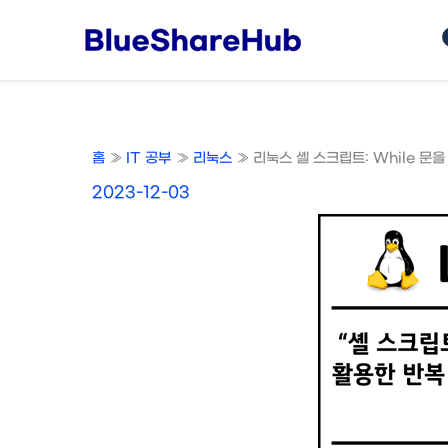
콘
텐
츠
로
건
너
홈
IT 공부
리눅스
리눅스 셸 스크립트: While 문
뛰
기
2023-12-03