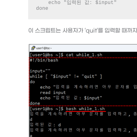
    echo "입력된 값: $input"

done
이 스크립트는 사용자가 ‘quit’를 입력할 때