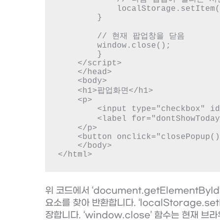
            localStorage.setItem("popupCloseTime", now);

        }

        // 현재 팝업창을 닫음

        window.close();

        }

    </script>

    </head>

    <body>

    <h1>팝업화면</h1>

    <p>

        <input type="checkbox" id="dontShowToday" />

        <label for="dontShowToday">오늘 하루 이 창을 다시 열지 않음</label>

    </p>

    <button onclick="closePopup()">Close</button>

    </body>

</html>
위 코드에서 ‘document.getElementBy
요소를 찾아 반환합니다. ‘localStorage.s
장합니다. ‘window.close’ 함수는 현재 브