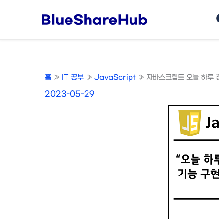
콘
텐
츠
로
건
너
홈
IT 공부
JavaScript
자바스크립트 오늘 하루 창
뛰
기
2023-05-29