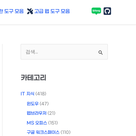
 도구 모음
고급 웹 도구 모음
검
색
대
카테고리
상
IT 지식
(418)
윈도우
(47)
웹브라우저
(21)
MS 오피스
(151)
구글 워크스페이스
(110)