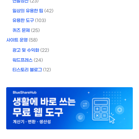
연말정산
(23)
일상의 유용한 팁
(42)
유용한 도구
(103)
퀴즈 문제
(25)
사이트 운영
(58)
광고 및 수익화
(22)
워드프레스
(24)
티스토리 블로그
(12)