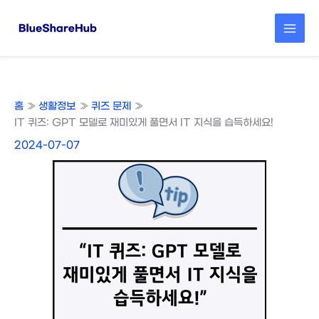
콘
텐
츠
로
건
너
뛰
홈
생활정보
퀴즈 문제
기
IT 퀴즈: GPT 모델로 재미있게 풀면서 IT 지식을 습득하세요!
2024-07-07