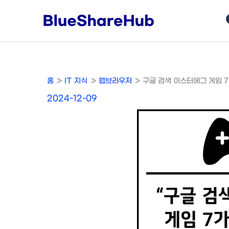
콘
텐
츠
로
건
너
홈
IT 지식
웹브라우저
구글 검색 이스터에그 게임 7가
뛰
기
2024-12-09