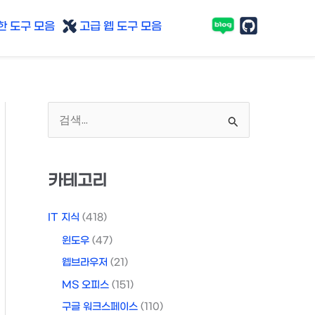
 도구 모음
고급 웹 도구 모음
검
색
대
카테고리
상
IT 지식
(418)
윈도우
(47)
웹브라우저
(21)
MS 오피스
(151)
구글 워크스페이스
(110)