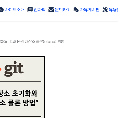
사이트소개
전자책
문의하기
자유게시판
유용한
화(init)와 원격 저장소 클론(clone) 방법