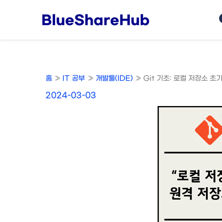
콘
텐
츠
로
건
너
홈
IT 공부
개발툴(IDE)
Git 기초: 로컬 저장소 초기
뛰
기
2024-03-03