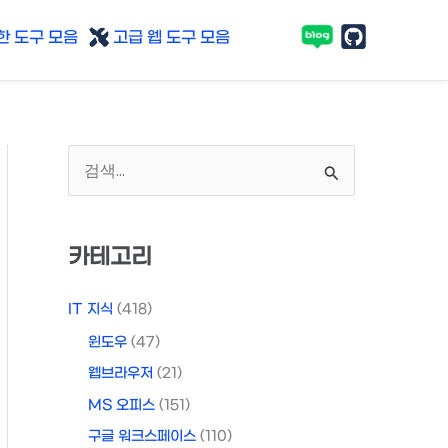
 도구 모음
고급 웹 도구 모음
검
색
대
카테고리
상
IT 지식
(418)
윈도우
(47)
웹브라우저
(21)
MS 오피스
(151)
구글 워크스페이스
(110)