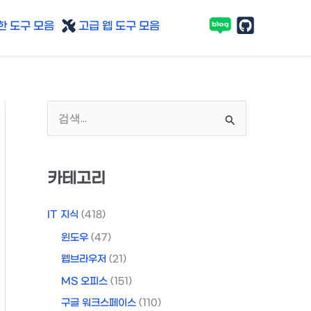
 도구 모음
고급 웹 도구 모음
검
색
대
카테고리
상
IT 지식
(418)
윈도우
(47)
웹브라우저
(21)
MS 오피스
(151)
구글 워크스페이스
(110)