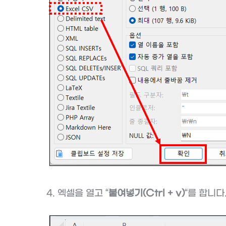
4. 엑셀을 열고 “
붙여넣기(Ctrl + v)
“를 합니다