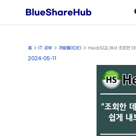
콘
텐
츠
로
건
너
홈
IT 공부
개발툴(IDE)
HeidiSQL에서 조회한 
뛰
기
2024-05-11