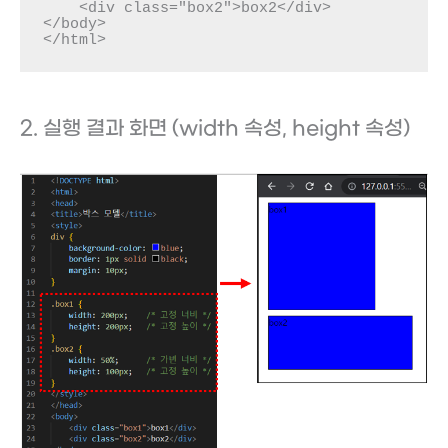
    <div class="box2">box2</div>

</body>

</html>
2. 실행 결과 화면 (width 속성, height 속성)