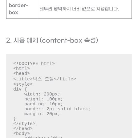
border-
테투리 영역까지 너비 값으로 지정합니다.
box
2. 사용 예제 (content-box 속성)
<!DOCTYPE html>

<html>

<head>

<title>박스 모델</title>

<style>

div {

    width: 200px;

    height: 100px;

    padding: 10px;

    border: 2px solid black;

    margin: 20px;

}

</style>

</head>

<body>
