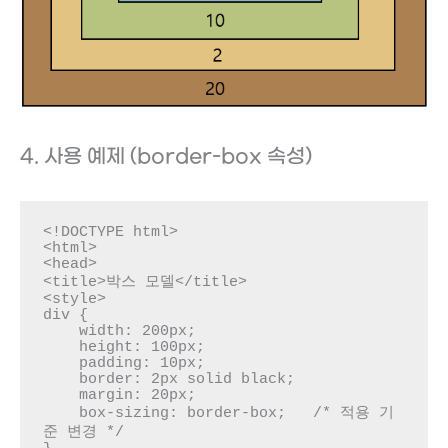
4. 사용 예제 (border-box 속성)
<!DOCTYPE html>

<html>

<head>

<title>박스 모델</title>

<style>

div {

    width: 200px;

    height: 100px;

    padding: 10px;

    border: 2px solid black;

    margin: 20px;

    box-sizing: border-box;   /* 적용 기
준 변경 */
