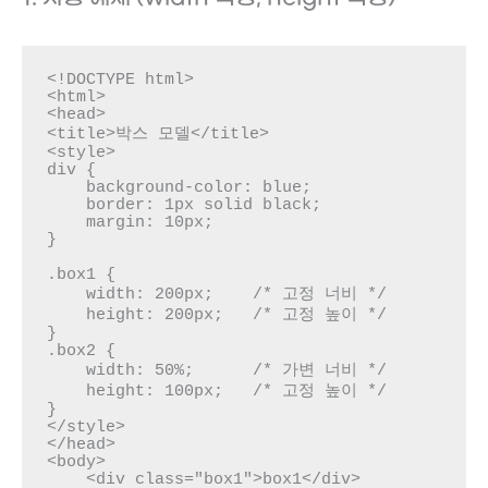
<!DOCTYPE html>

<html>

<head>

<title>박스 모델</title>

<style>

div { 

    background-color: blue;

    border: 1px solid black;

    margin: 10px;

}   

.box1 {

    width: 200px;    /* 고정 너비 */

    height: 200px;   /* 고정 높이 */

}

.box2 {

    width: 50%;      /* 가변 너비 */

    height: 100px;   /* 고정 높이 */

}

</style>

</head>

<body>

    <div class="box1">box1</div>
