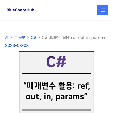
콘
텐
츠
로
건
너
뛰
홈
IT 공부
C#
C# 매개변수 활용: ref, out, in, params
기
2023-08-08