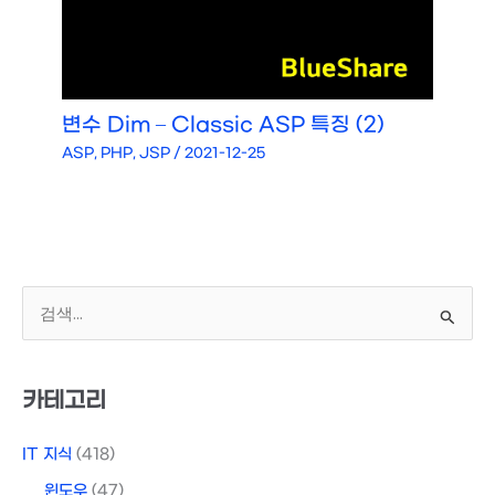
변수 Dim – Classic ASP 특징 (2)
ASP, PHP, JSP
/
2021-12-25
검
색
대
상
카테고리
IT 지식
(418)
윈도우
(47)