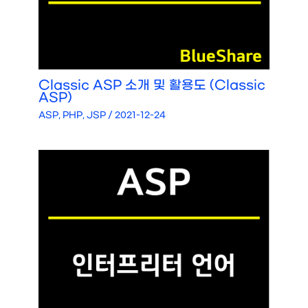
Classic ASP 소개 및 활용도 (Classic
ASP)
ASP, PHP, JSP
/
2021-12-24