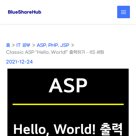
콘
텐
츠
로
건
너
뛰
홈
IT 공부
ASP, PHP, JSP
기
Classic ASP “Hello, World!” 출력하기 – IIS 세팅
2021-12-24