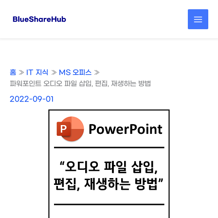
콘
텐
츠
로
건
너
뛰
홈
IT 지식
MS 오피스
기
파워포인트 오디오 파일 삽입, 편집, 재생하는 방법
2022-09-01