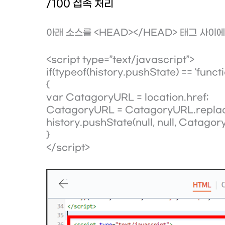
/100 접속 처리
아래 소스를 <HEAD></HEAD> 태그 사이에
<script type=”text/javascript”>
if(typeof(history.pushState) == ‘functi
{
var CatagoryURL = location.href;
CatagoryURL = CatagoryURL.replace(
history.pushState(null, null, Catagor
}
</script>