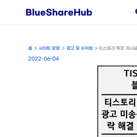
콘
텐
츠
로
건
너
홈
사이트 운영
광고 및 수익화
티스토리 특정 게시글 
뛰
기
2022-06-04