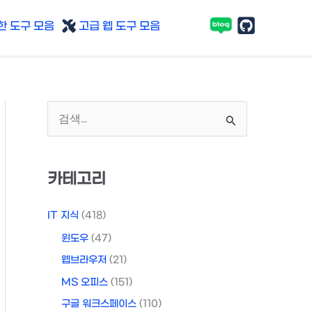
 도구 모음
고급 웹 도구 모음
검
색
대
카테고리
상
IT 지식
(418)
윈도우
(47)
웹브라우저
(21)
MS 오피스
(151)
구글 워크스페이스
(110)