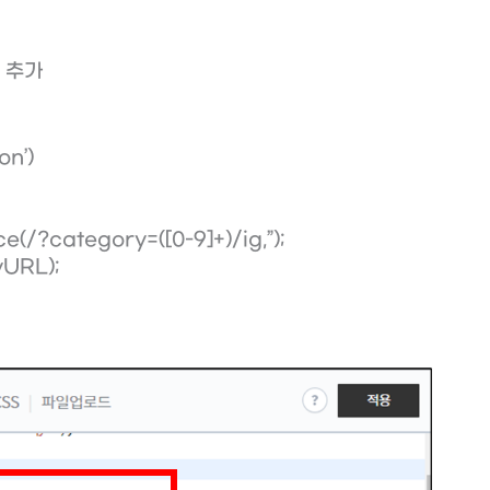
 추가
on’)
/?category=([0-9]+)/ig,”);
yURL);