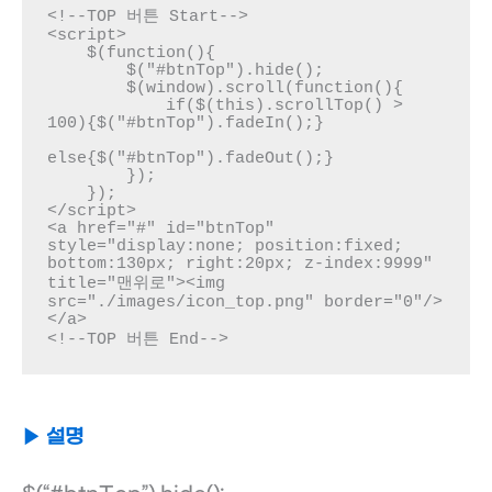
<!--TOP 버튼 Start-->

<script>

    $(function(){

        $("#btnTop").hide();

        $(window).scroll(function(){

            if($(this).scrollTop() > 
100){$("#btnTop").fadeIn();}

else{$("#btnTop").fadeOut();}

        });

    });

</script>

<a href="#" id="btnTop" 
style="display:none; position:fixed; 
bottom:130px; right:20px; z-index:9999" 
title="맨위로"><img 
src="./images/icon_top.png" border="0"/>
</a>

<!--TOP 버튼 End-->
▶ 설명