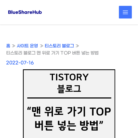
콘
텐
츠
로
건
너
뛰
홈
사이트 운영
티스토리 블로그
기
티스토리 블로그 맨 위로 가기 TOP 버튼 넣는 방법
2022-07-16