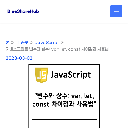
콘
텐
츠
로
건
너
뛰
홈
IT 공부
JavaScript
기
자바스크립트 변수와 상수: var, let, const 차이점과 사용법
2023-03-02