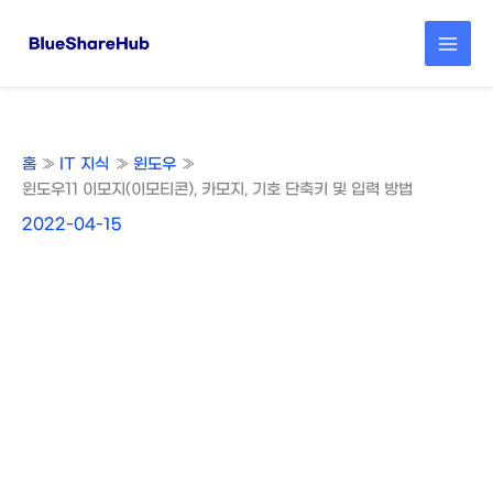
콘
텐
츠
로
건
너
뛰
홈
IT 지식
윈도우
기
윈도우11 이모지(이모티콘), 카모지, 기호 단축키 및 입력 방법
2022-04-15