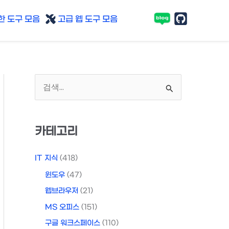
 도구 모음
고급 웹 도구 모음
검
색
대
카테고리
상
IT 지식
(418)
윈도우
(47)
웹브라우저
(21)
MS 오피스
(151)
구글 워크스페이스
(110)