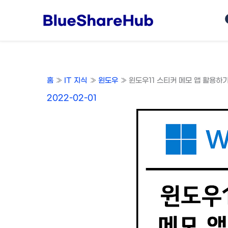
콘
텐
츠
로
건
너
홈
IT 지식
윈도우
윈도우11 스티커 메모 앱 활용하기 
뛰
기
2022-02-01