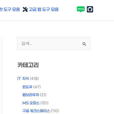
 도구 모음
고급 웹 도구 모음
검
색
대
카테고리
상
IT 지식
(418)
윈도우
(47)
웹브라우저
(21)
MS 오피스
(151)
구글 워크스페이스
(110)