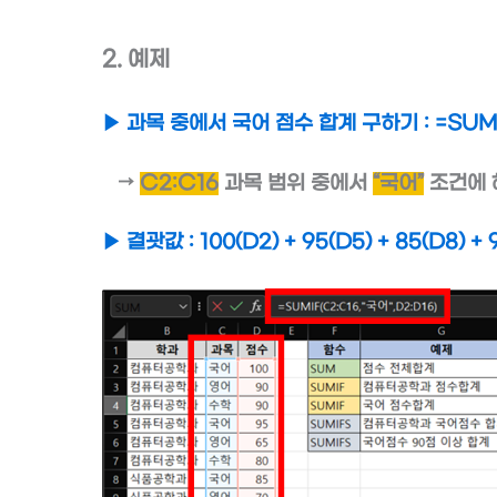
2. 예제
▶ 과목 중에서 국어 점수 합계 구하기 : =SUMIF
→
C2:C16
과목 범위 중에서
“국어”
조건에
▶ 결괏값 : 100(D2) + 95(D5) + 85(D8) + 9