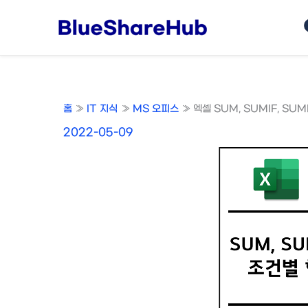
콘
텐
츠
로
건
너
홈
IT 지식
MS 오피스
엑셀 SUM, SUMIF, SU
뛰
기
2022-05-09