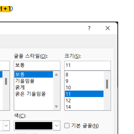
 + 1
)