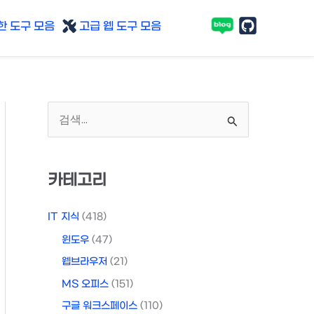
 도구 모음
고급 웹 도구 모음
검
색
대
카테고리
상
IT 지식
(418)
윈도우
(47)
웹브라우저
(21)
MS 오피스
(151)
구글 워크스페이스
(110)